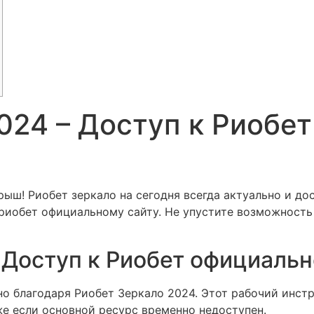
2024 – Доступ к Риоб
рыш! Риобет зеркало на сегодня всегда актуально и дос
иобет официальному сайту. Не упустите возможность по
 Доступ к Риобет официальн
зино благодаря Риобет Зеркало 2024. Этот рабочий инс
е если основной ресурс временно недоступен.