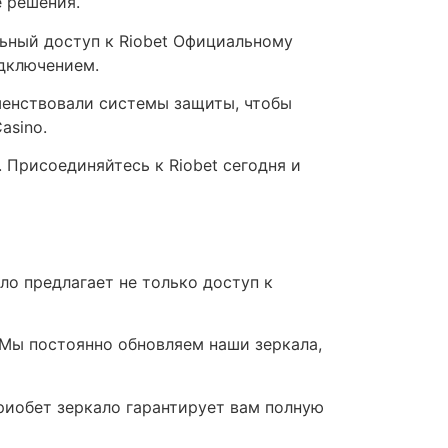
е решения.
льный доступ к Riobet Официальному
одключением.
ршенствовали системы защиты, чтобы
asino.
 Присоединяйтесь к Riobet сегодня и
ло предлагает не только доступ к
 Мы постоянно обновляем наши зеркала,
е риобет зеркало гарантирует вам полную