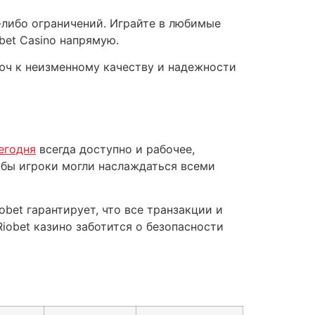
-либо ограничений. Играйте в любимые
bet Casino напрямую.
люч к неизменному качеству и надежности
сегодня
всегда доступно и рабочее,
обы игроки могли наслаждаться всеми
obet гарантирует, что все транзакции и
obet казино заботится о безопасности