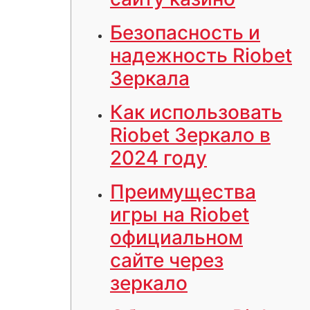
Безопасность и
надежность Riobet
Зеркала
Как использовать
Riobet Зеркало в
2024 году
Преимущества
игры на Riobet
официальном
сайте через
зеркало