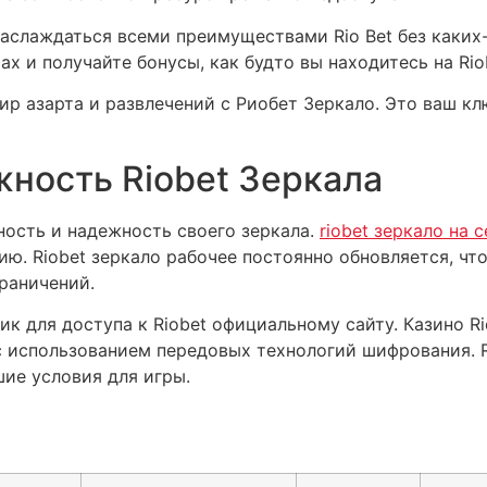
аслаждаться всеми преимуществами Rio Bet без каких
х и получайте бонусы, как будто вы находитесь на Rio
ир азарта и развлечений с Риобет Зеркало. Это ваш к
жность Riobet Зеркала
ность и надежность своего зеркала.
riobet зеркало на 
ю. Riobet зеркало рабочее постоянно обновляется, чт
граничений.
ик для доступа к Riobet официальному сайту. Казино Ri
 использованием передовых технологий шифрования. Ri
шие условия для игры.