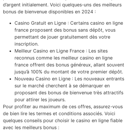
d’argent initialement. Voici quelques-uns des meilleurs
bonus de bienvenue disponibles en 2024 :
Casino Gratuit en Ligne : Certains casino en ligne
france proposent des bonus sans dépôt, vous
permettant de jouer gratuitement dès votre
inscription.
Meilleur Casino en Ligne France : Les sites
reconnus comme les meilleur casino en ligne
france offrent des bonus généreux, allant souvent
jusqu’à 100% du montant de votre premier dépôt.
Nouveau Casino en Ligne : Les nouveaux entrants
sur le marché cherchent à se démarquer en
proposant des bonus de bienvenue très attractifs
pour attirer les joueurs.
Pour profiter au maximum de ces offres, assurez-vous
de bien lire les termes et conditions associés. Voici
quelques conseils pour choisir le casino en ligne fiable
avec les meilleurs bonus :