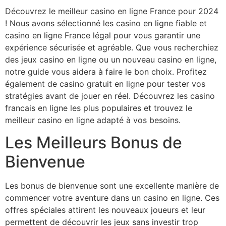
Découvrez le meilleur casino en ligne France pour 2024
! Nous avons sélectionné les casino en ligne fiable et
casino en ligne France légal pour vous garantir une
expérience sécurisée et agréable. Que vous recherchiez
des jeux casino en ligne ou un nouveau casino en ligne,
notre guide vous aidera à faire le bon choix. Profitez
également de casino gratuit en ligne pour tester vos
stratégies avant de jouer en réel. Découvrez les casino
francais en ligne les plus populaires et trouvez le
meilleur casino en ligne adapté à vos besoins.
Les Meilleurs Bonus de
Bienvenue
Les bonus de bienvenue sont une excellente manière de
commencer votre aventure dans un casino en ligne. Ces
offres spéciales attirent les nouveaux joueurs et leur
permettent de découvrir les jeux sans investir trop