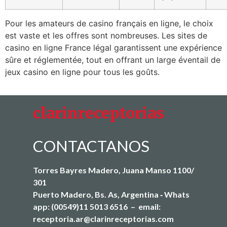
Pour les amateurs de casino français en ligne, le choix
est vaste et les offres sont nombreuses. Les sites de
casino en ligne France légal garantissent une expérience
sûre et réglementée, tout en offrant un large éventail de
jeux casino en ligne pour tous les goûts.
clarinreceptorias
CONTACTANOS
Torres Bayres Madero, Juana Manso 1100/
301
Puerto Madero, Bs. As, Argentina ‐ Whats
app: (00549)11 5013 6516 – email:
receptoria.ar@clarinreceptorias.com