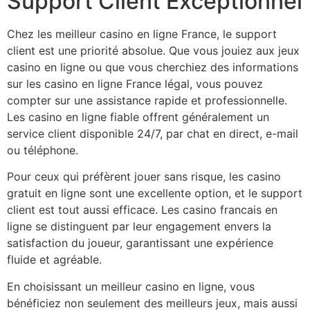
Support Client Exceptionnel
Chez les meilleur casino en ligne France, le support
client est une priorité absolue. Que vous jouiez aux jeux
casino en ligne ou que vous cherchiez des informations
sur les casino en ligne France légal, vous pouvez
compter sur une assistance rapide et professionnelle.
Les casino en ligne fiable offrent généralement un
service client disponible 24/7, par chat en direct, e-mail
ou téléphone.
Pour ceux qui préfèrent jouer sans risque, les casino
gratuit en ligne sont une excellente option, et le support
client est tout aussi efficace. Les casino francais en
ligne se distinguent par leur engagement envers la
satisfaction du joueur, garantissant une expérience
fluide et agréable.
En choisissant un meilleur casino en ligne, vous
bénéficiez non seulement des meilleurs jeux, mais aussi